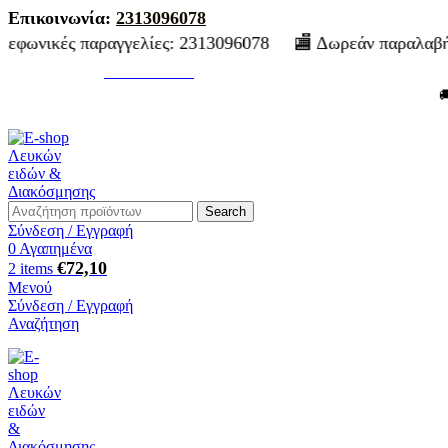
Επικοινωνία:
2313096078
ες: 2313096078 🏬 Δωρεάν παραλαβή από το κατάστημα σ
2313096078
Επικοινωνία:
🚚 Πα
Search
Σύνδεση / Εγγραφή
0
Αγαπημένα
€
72,10
2
items
Μενού
Σύνδεση / Εγγραφή
Αναζήτηση