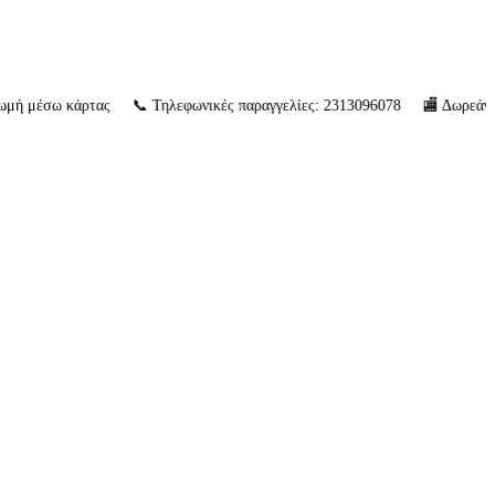
 μέσω κάρτας 📞 Τηλεφωνικές παραγγελίες: 2313096078 🏬 Δωρεάν παραλ