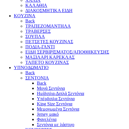
ΧΑΛΙΑ
ΚΑΛΑΘΙΑ
ΔΙΑΚΟΣΜΗΤΙΚΑ ΕΙΔΗ
KOYZINA
Back
ΤΡΑΠΕΖΟΜΑΝΤΗΛΑ
ΤΡΑΒΕΡΣΕΣ
ΣΟΥΠΛΑ
ΠΕΤΣΕΤΕΣ ΚΟΥΖΙΝΑΣ
ΠΟΔΙΑ-ΓΑΝΤΙ
ΕΙΔΗ ΣΕΡΒΙΡΙΣΜΑΤΟΣ/ΑΠΟΘΗΚΕΥΣΗΣ
ΜΑΞΙΛΑΡΙ ΚΑΡΕΚΛΑΣ
ΤΑΠΕΤΟ ΚΟΥΖΙΝΑΣ
ΥΠΝΟΔΩΜΑΤΙΟ
Back
ΣΕΝΤΟΝΙΑ
Back
Μονά Σεντόνια
Ημίδιπλα-Διπλά Σεντόνια
Υπέρδιπλα Σεντόνια
King Size Σεντόνια
Μεμονωμένα Σεντόνια
Jersey μακό
Φανελένια
Σεντόνια με λάστιχο